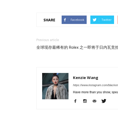
SHARE
Facebook
Twitter
Previous article
全球现存最稀有的 Rolex 之一即将于日内瓦竞
Kenzie Wang
https://www.instagram.com/blacken
Have more than you show, spea