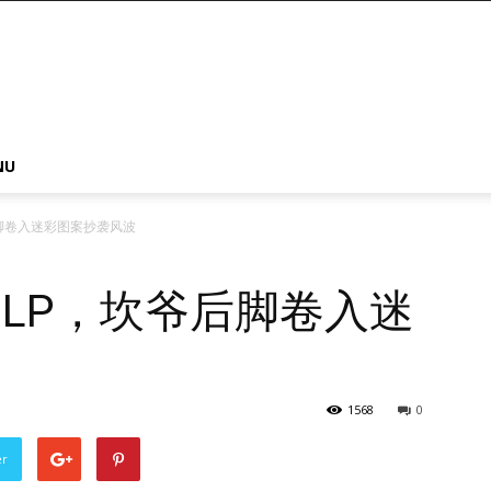
NU
脚卷入迷彩图案抄袭风波
LP，坎爷后脚卷入迷
1568
0
er