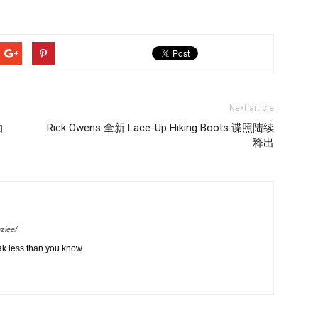
Next article
拍
Rick Owens 全新 Lace-Up Hiking Boots 谍照陆续
释出
ziee/
k less than you know.