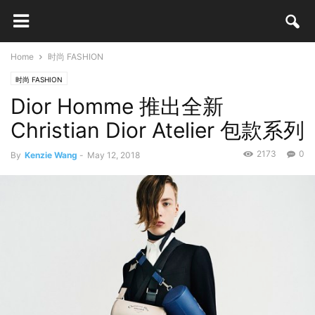
Home
时尚 FASHION
时尚 FASHION
Dior Homme 推出全新
Christian Dior Atelier 包款系列
2173
0
By
Kenzie Wang
-
May 12, 2018